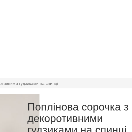
отивними гудзиками на спинці
Поплінова сорочка з
декоротивними
гудзиками на спинці