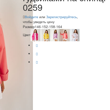
0259
Войдите
или
Зарегистрируйтесь
,
чтобы увидеть цену
Размер
146-152-158-164
Цвет