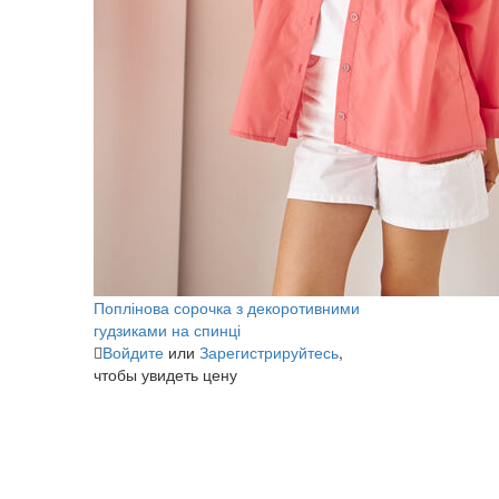
Поплінова сорочка з декоротивними
гудзиками на спинці
Войдите
или
Зарегистрируйтесь
,
чтобы увидеть цену