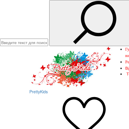
Гу
ви
Ре
В
Т
PrettyKids