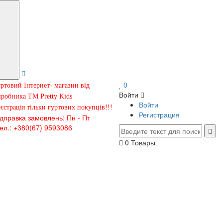
0
ртовий Інтернет- магазин від
Войти
робника ТМ Pretty Kids
Войти
єстрація тільки гуртових покупців!!!
Регистрация
ідправка замовлень: Пн - Пт
ел.: +380(67) 9593086
0
Товары