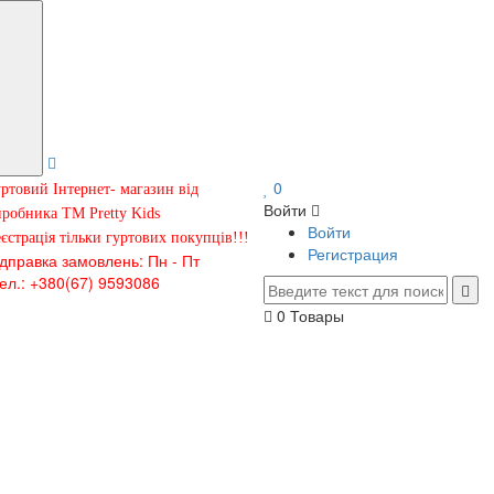
0
ртовий Інтернет- магазин від
Войти
робника ТМ Pretty Kids
Войти
єстрація тільки гуртових покупців!!!
Регистрация
ідправка замовлень: Пн - Пт
ел.: +380(67) 9593086
0
Товары