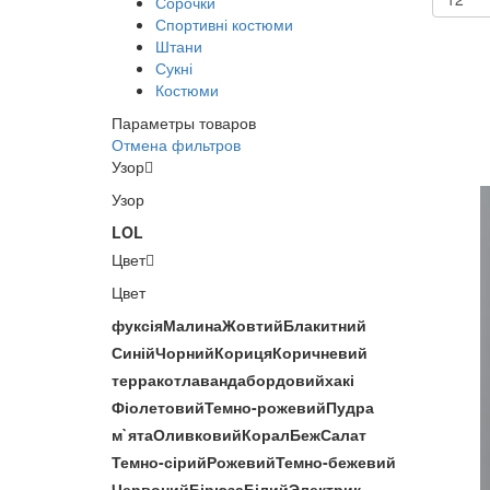
Сорочки
Спортивні костюми
Штани
Сукні
Костюми
Параметры товаров
Отмена фильтров
Узор
Узор
LOL
Цвет
Цвет
фуксія
Малина
Жовтий
Блакитний
Синій
Чорний
Кориця
Коричневий
терракот
лаванда
бордовий
хакі
Фіолетовий
Темно-рожевий
Пудра
м`ята
Оливковий
Корал
Беж
Салат
Темно-сірий
Рожевий
Темно-бежевий
Червоний
Бірюза
Білий
Электрик