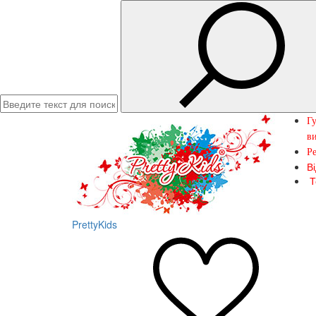
Гу
ви
Ре
В
Т
PrettyKids