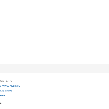
вать по
о умолчанию
азвание
ена
ь