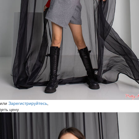
или
Зарегистрируйтесь
,
деть цену