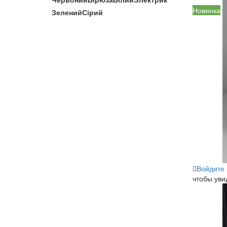
Новинка
Зелений
Сірий
Войдите
чтобы уви