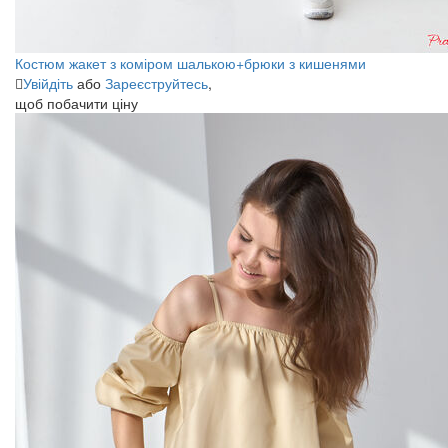
Костюм жакет з коміром шалькою+брюки з кишенями
Увійдіть
або
Зареєструйтесь
,
щоб побачити ціну