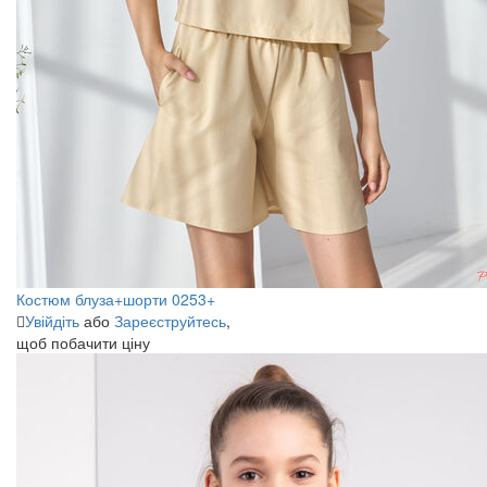
Костюм блуза+шорти 0253+
Увійдіть
або
Зареєструйтесь
,
щоб побачити ціну