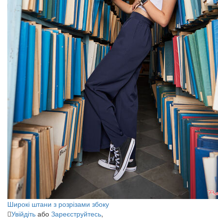
Широкі штани з розрізами збоку
Увійдіть
або
Зареєструйтесь
,